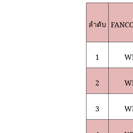
ลำดับ
FANCO
1
WL
2
WL
3
WL