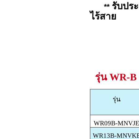
รับปร
**
ไร้สาย
รุ่น
WR-B 
รุ่น
WR09B-MNVJ
WR13B-MNVK