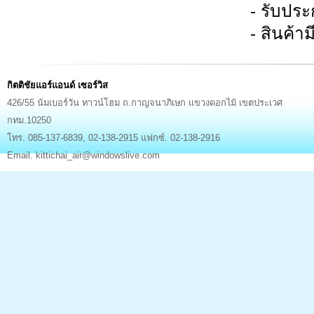
- รับประกันกา
- สินค้ามีใบ
กิตติชัยแอร์แอนด์ เซอร์วิส
426/55 นัมเบอร์วัน ทาวน์โฮม ถ.กาญจนาภิเษก แขวงดอกไม้ เขตประเวศ
กทม.10250
โทร. 085-137-6839, 02-138-2915 แฟกซ์. 02-138-2916
Email. kittichai_air@windowslive.com