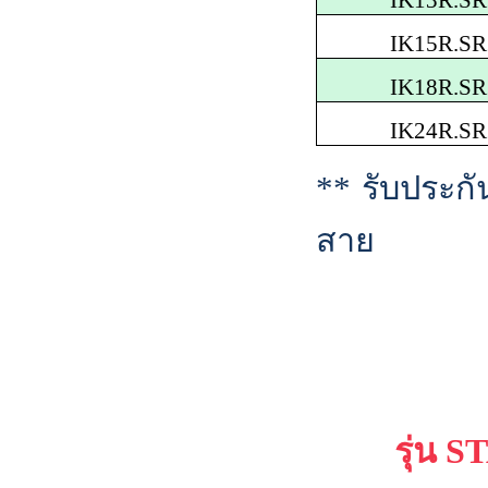
IK1
3
R.SR
IK1
5
R.SR
IK1
8
R.SR
IK
24
R.SR
**
รับประกั
สาย
รุ่น
S