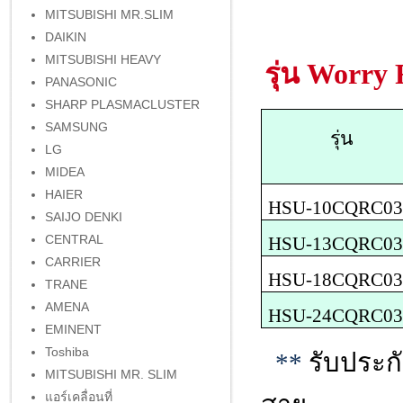
MITSUBISHI MR.SLIM
DAIKIN
MITSUBISHI HEAVY
รุ่น
Worry 
PANASONIC
SHARP PLASMACLUSTER
SAMSUNG
รุ่น
LG
MIDEA
HAIER
HSU-10CQRC0
SAIJO DENKI
CENTRAL
HSU-13CQRC0
CARRIER
HSU-18CQRC0
TRANE
AMENA
HSU-24CQRC0
EMINENT
Toshiba
**
รับประก
MITSUBISHI MR. SLIM
แอร์เคลื่อนที่