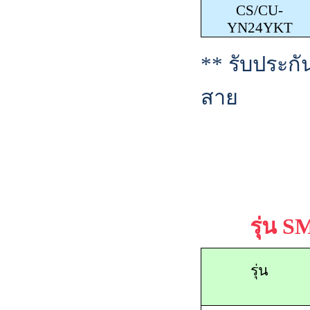
CS/CU-
YN24YKT
**
รับประก
สาย
รุ่น
S
รุ่น