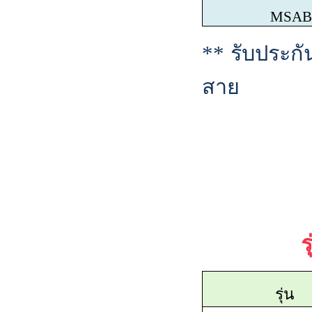
MSABBE
**
รับประก
สาย
ร
รุ่น